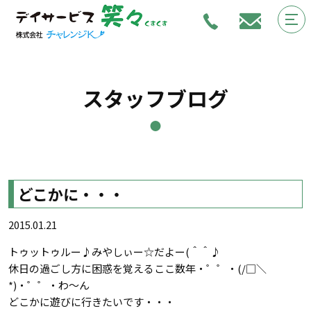
スタッフブログ
どこかに・・・
2015.01.21
トゥットゥルー♪みやしぃー☆だよー(＾＾♪
休日の過ごし方に困惑を覚えるここ数年・゜゜・(/□＼
*)・゜゜・わ～ん
どこかに遊びに行きたいです・・・