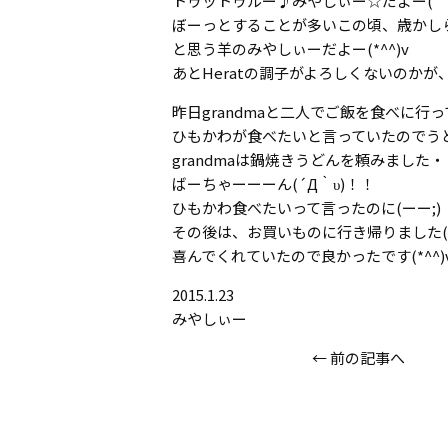
トゥットゥルー♪みやしぃー☆だよー(
ぼーっとすることが多いこの頃、歳かしら
と思う羊のみやしぃーだよー(*^^)v
あとHeratの調子がよろしくないのか
昨日grandmaと二人でご飯を食べに行
ひもかわが食べたいと言っていたのでう
grandmaは鍋焼きうどんを頼みました・・
ばーちゃーーーん(´Д｀υ)！！
ひもかわ食べたいって言ったのに(ーー;)
その後は、お買いものに行き帰りました(
喜んでくれていたので良かったです(*^^)
2015.1.23
みやしぃー
←
前の記事へ