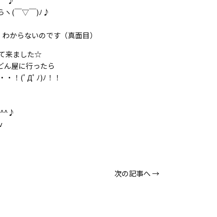
＾＾♪
ヽ(￣▽￣)ﾉ♪
が、わからないのです（真面目）
って来ました☆
どん屋に行ったら
・！(ﾟДﾟﾉ)ﾉ！！
^^♪
v
次の記事へ
→